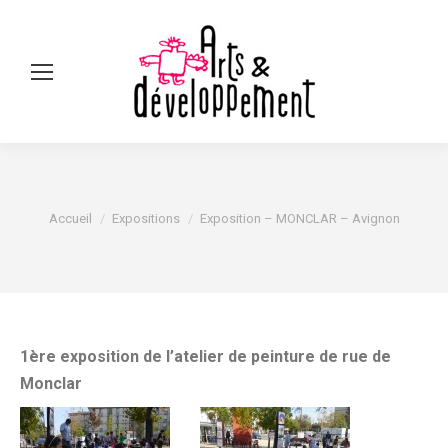
Sear
Vous êtes ici :
Accueil
Expositions
Exposition – MONCLAR – Avignon
1ère
exposition de l’atelier de peinture de ru
e de
Monclar