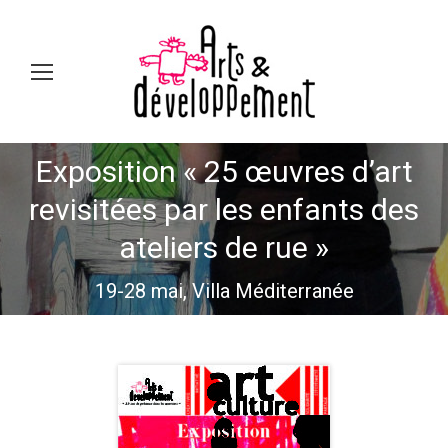
Sear
Exposition « 25 œuvres d’art
revisitées par les enfants des
Vous êtes ici :
ateliers de rue »
19-28 mai, Villa Méditerranée